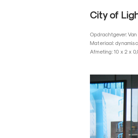
–
L
City of Lig
i
c
Opdrachtgever: Van
h
Materiaal: dynamisc
t
Afmeting: 10 x 2 x 0
k
u
n
s
t
e
n
a
a