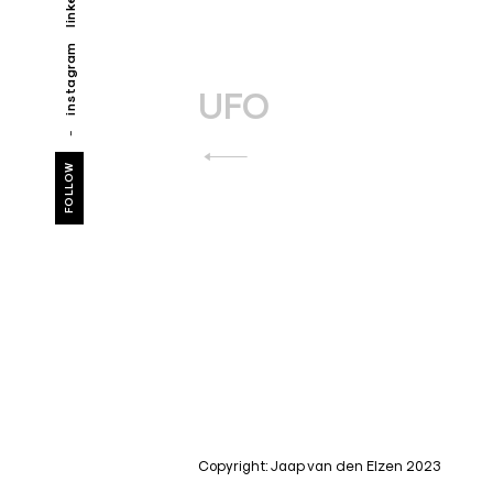
Bericht
instagram
navigatie
UFO
FOLLOW
Copyright: Jaap van den Elzen 2023