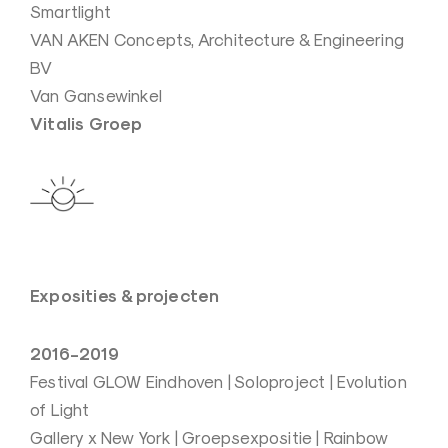
Smartlight
c
VAN AKEN Concepts, Architecture & Engineering
h
BV
t
Van Gansewinkel
k
Vitalis Groep
u
n
s
t
e
n
Exposities & projecten
a
a
r
2016-2019
Festival GLOW Eindhoven | Soloproject | Evolution
of Light
Gallery x New York | Groepsexpositie | Rainbow