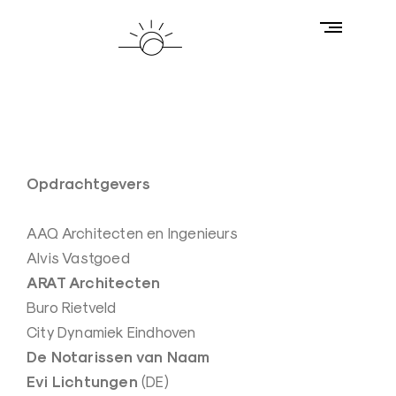
Skip
to
content
LICHTKUNSTENAAR
J
a
a
p
Opdrachtgevers
v
a
AAQ Architecten en Ingenieurs
n
Alvis Vastgoed
d
ARAT Architecten
e
Buro Rietveld
n
City Dynamiek Eindhoven
E
De Notarissen van Naam
l
Evi Lichtungen
(DE)
z