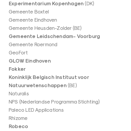
Experimentarium Kopenhagen
(DK)
e
Gemeente Boxtel
n
Gemeente Eindhoven
|
Gemeente Heusden-Zolder (BE)
L
Gemeente Leidschendam- Voorburg
i
Gemeente Roermond
c
GeoFort
h
GLOW Eindhoven
t
Fokker
k
Koninklijk Belgisch Instituut voor
u
Natuurwetenschappen
(BE)
n
Naturalis
s
NPS (Nederlandse Programma Stichting)
t
Paleco LED Applications
–
Rhizome
L
Robeco
i